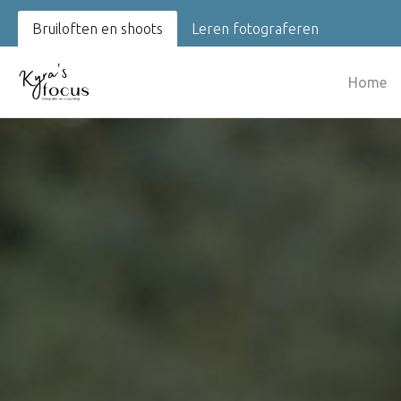
Bruiloften en shoots
Leren fotograferen
Home