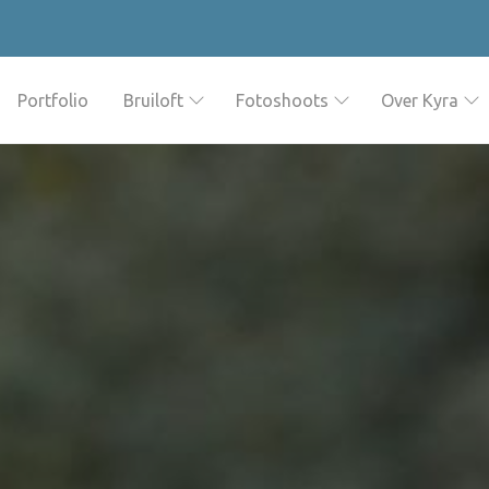
Portfolio
Bruiloft
Fotoshoots
Over Kyra
Trouwfotografie
Fotoshoots
Reviews
Werkwijze
Bruiloften portfolio