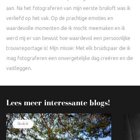
aan. Na het fotograferen van mijn eerste bruiloft was ik
verliefd op het vak. Op de prachtige emoties en
waardevolle momenten die ik mocht meemaken en ik
werd mij er van bewust hoe waardevol een persoonlijke
trouwreportage is! Mijn missie: Met elk bruidspaar die ik
mag fotograferen een onvergetelijke dag creëren en die
vastleggen.
Lees meer interessante blogs!
Bruiloft